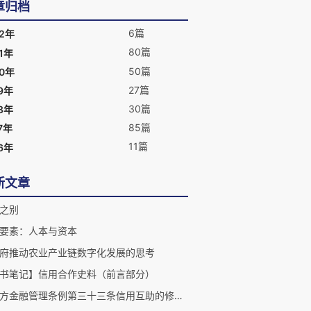
章归档
6篇
22年
80篇
1年
50篇
20年
27篇
9年
30篇
8年
85篇
7年
11篇
6年
新文章
之别
要素：人本与资本
府推动农业产业链数字化发展的思考
书笔记】信用合作史料（前言部分）
对地方金融管理条例第三十三条信用互助的修改建议