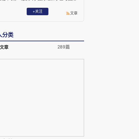
金融硕士。长期从事农村发展、扶贫和小
额信贷项目管理工作，在这些领域具有丰
+关注
文章
富的理论知识与实际工作经验，还拥有深
厚的国际合作经验和广泛的国际合作渠
。 将UNDP提出的inclusive financial
人分类
sectors概念引入中国，并翻译为“普惠金
融体系”一词。之后一直致力于普惠金融体
289篇
文章
系在中国的建立，推动普惠金融体系建设
成为国家金融改革战略目标。主持成立了
国内第一个P2P行业的自律委员会，推动
了P2P行业的合规发展。目前致力于推动
农村合作社与资金互助业务的创新与规范
发展，推动共享经济模式的创新。