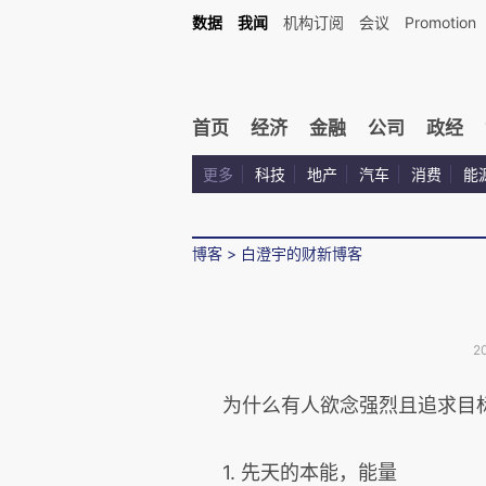
数据
我闻
机构订阅
会议
Promotion
首页
经济
金融
公司
政经
更多
科技
地产
汽车
消费
能
博客
>
白澄宇的财新博客
2
为什么有人欲念强烈且追求目
1. 先天的本能，能量