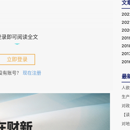
文
20
202
20
登录即可阅读全文
201
环境的影响而产生对一些欲念的厌恶，把本能压抑
201
这些人的心理发育程度更高，可以控制某些本能，
201
立即登录
201
没有账号？
现在注册
最
人欲
生产
对政
【读