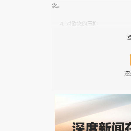
念。
4. 对欲念的压抑
一部分人受后天经验，教化或
起来，一些基因特性难以表达。
解放和发扬另一些本能。
还