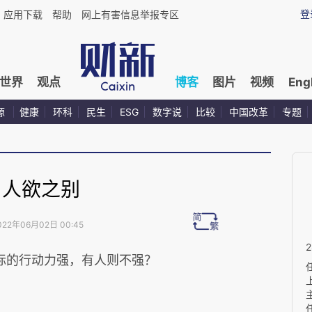
登
应用下载
帮助
网上有害信息举报专区
世界
观点
博客
图片
视频
Eng
源
健康
环科
民生
ESG
数字说
比较
中国改革
专题
人欲之别
022年06月02日 00:45
标的行动力强，有人则不强？