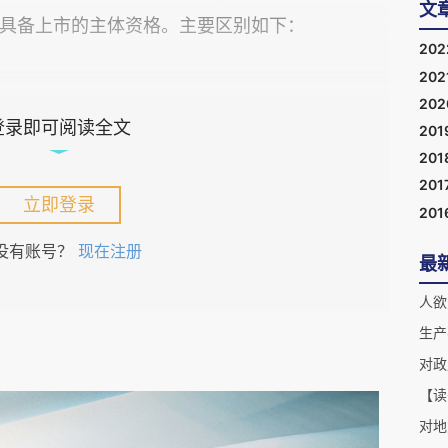
文
具备上市的主体资格。主要区别如下：
20
202
20
登录即可阅读全文
201
农民专业合作社
201
201
立即登录
股份有限公司
201
没有账号？
现在注册
最
人欲
生产
占成员总数的百分之八十
对政
【读