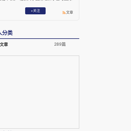
金融硕士。长期从事农村发展、扶贫和小
额信贷项目管理工作，在这些领域具有丰
+关注
文章
富的理论知识与实际工作经验，还拥有深
厚的国际合作经验和广泛的国际合作渠
。 将UNDP提出的inclusive financial
人分类
sectors概念引入中国，并翻译为“普惠金
融体系”一词。之后一直致力于普惠金融体
289篇
文章
系在中国的建立，推动普惠金融体系建设
成为国家金融改革战略目标。主持成立了
国内第一个P2P行业的自律委员会，推动
了P2P行业的合规发展。目前致力于推动
农村合作社与资金互助业务的创新与规范
发展，推动共享经济模式的创新。