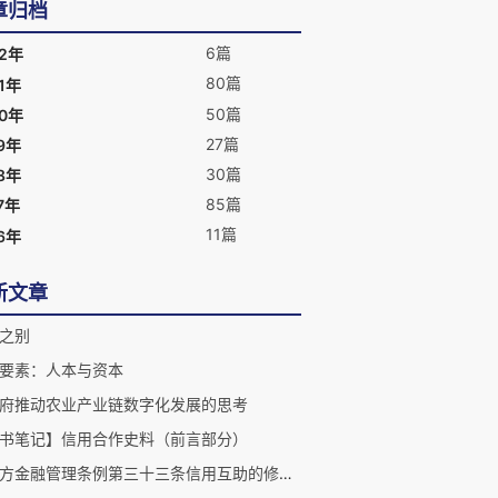
章归档
6篇
22年
80篇
1年
50篇
20年
27篇
9年
30篇
8年
85篇
7年
11篇
6年
新文章
之别
要素：人本与资本
府推动农业产业链数字化发展的思考
书笔记】信用合作史料（前言部分）
对地方金融管理条例第三十三条信用互助的修改建议