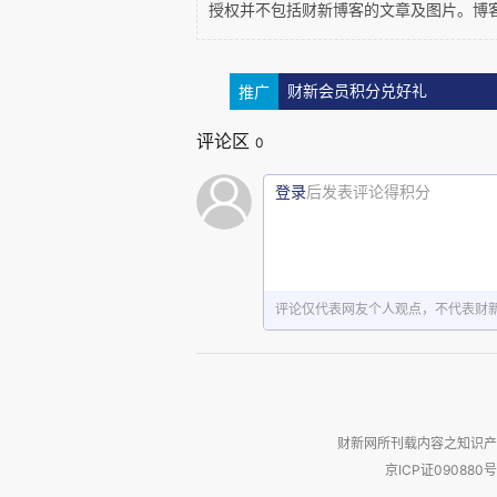
授权并不包括财新博客的文章及图片。博
得低于可分配盈余的百分之六十。
推广
财新会员积分兑好礼
按股分配
评论区
0
农民专业合作社联合社是在农
登录
后发表评论得积分
作社原则建立，成员是农民专业
方式，只是分红方式可以协商决定
评论仅代表网友个人观点，不代表财
因此，农民合作社与联合社不
（二）
农民合作社是否可以
财新网所刊载内容之知识产
按照《中华人民共和国农民专
京ICP证090880号
社的宗旨和业务范围主要是为成