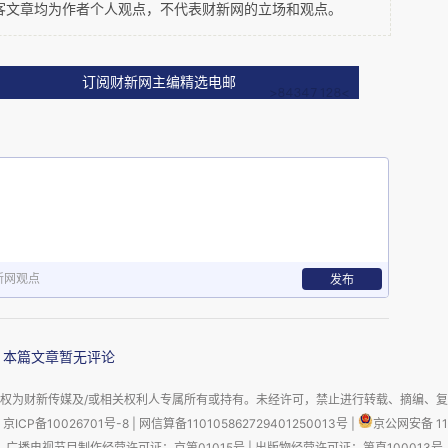
客文章均为作者个人观点，不代表财新网的立场和观点。
订阅财新网主编精选电邮
民专业合作社基础上建立的企业，参照农民专业合
合作社，目的是为成员社服务，采取一社一票决策
。
新网观点
发布
具备作为发起企业直接上市的主体资格。
参股股份有限公司？
本篇文章暂无评论
权为财新传媒及/或相关权利人专属所有或持有。未经许可，禁止进行转载、摘编、
业合作社法》的原则规定，农民专业合作社及联合
京ICP备10026701号-8
|
网信算备110105862729401250013号
|
京公网安备 11
员的生产经营提供服务，主要包括：农业生产资料
广播电视节目制作经营许可证：京第01015号
|
出版物经营许可证：第直100013号